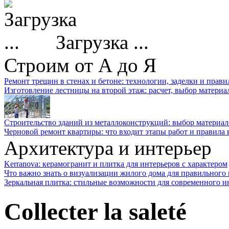
Загрузка ...
Строим от А до Я
Ремонт трещин в стенах и бетоне: технологии, заделки и прав
Изготовление лестницы на второй этаж: расчет, выбор материа
Строительство зданий из металлоконструкций: выбор материал
Черновой ремонт квартиры: что входит этапы работ и правила
Архитектура и интерьер
Kerranova: керамогранит и плитка для интерьеров с характером
Что важно знать о визуализации жилого дома для правильного
Зеркальная плитка: стильные возможности для современного и
Collecter la saleté