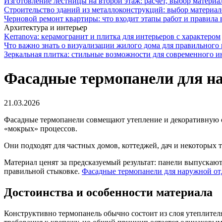
Изготовление лестницы на второй этаж: расчет, выбор материа
Строительство зданий из металлоконструкций: выбор материал
Черновой ремонт квартиры: что входит этапы работ и правила
Архитектура и интерьер
Kerranova: керамогранит и плитка для интерьеров с характером
Что важно знать о визуализации жилого дома для правильного
Зеркальная плитка: стильные возможности для современного и
Фасадные термопанели для н
21.03.2026
Фасадные термопанели совмещают утепление и декоративную о
«мокрых» процессов.
Они подходят для частных домов, коттеджей, дач и некоторых 
Материал ценят за предсказуемый результат: панели выпускают
правильной стыковке.
Фасадные термопанели для наружной от
Достоинства и особенности материала
Конструктивно термопанель обычно состоит из слоя утеплител