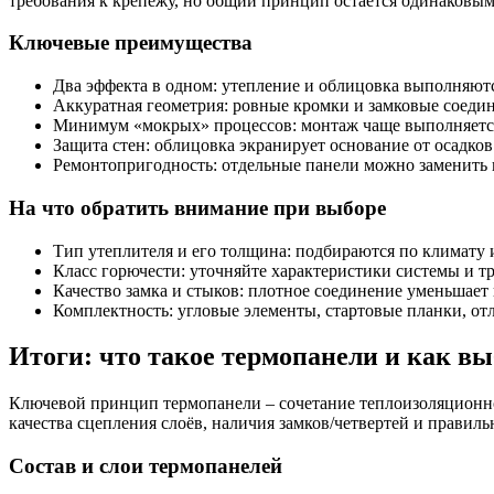
требования к крепежу, но общий принцип остается одинаковым
Ключевые преимущества
Два эффекта в одном: утепление и облицовка выполняютс
Аккуратная геометрия: ровные кромки и замковые соедин
Минимум «мокрых» процессов: монтаж чаще выполняется
Защита стен: облицовка экранирует основание от осадков
Ремонтопригодность: отдельные панели можно заменить 
На что обратить внимание при выборе
Тип утеплителя и его толщина: подбираются по климату и
Класс горючести: уточняйте характеристики системы и 
Качество замка и стыков: плотное соединение уменьшает
Комплектность: угловые элементы, стартовые планки, от
Итоги: что такое термопанели и как в
Ключевой принцип термопанели – сочетание теплоизоляционног
качества сцепления слоёв, наличия замков/четвертей и правил
Состав и слои термопанелей