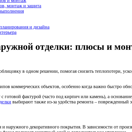
лов и монтаж
ов, монтаж и защита
 выполнения
 планирования и дизайна
нтерьера
аружной отделки: плюсы и мо
блицовку в одном решении, помогая снизить теплопотери, уско
типов коммерческих объектов, особенно когда важно быстро обн
 с готовой фактурой (часто под кирпич или камень), а основани
делки
выбирают также из-за удобства ремонта – поврежденный эл
я и наружного декоративного покрытия. В зависимости от произв