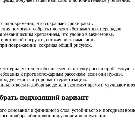
: фасад получает защитный слой и дополнительное утепление.
я одновременно, что сокращает сроки работ.
ения помогают собрать плоскость без заметных перепадов.
 механическим креплением, что удобно в межсезонье.
 и ветровой нагрузки, снижая риск намокания.
при повреждении, сохраняя общий рисунок.
 материалу стен, чтобы не сместить точку росы в проблемную зо
требования к противопожарным рассечкам, если они нужны.
 продуваемость и упрощает герметизацию.
ливы, откосы и доборные детали экономят время и улучшают вн
ыбрать подходящий вариант
о основания и финишного слоя, устойчивого к погодным воздей
ьного подбора облицовки под условия эксплуатации.