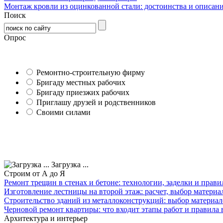
Монтаж кровли из оцинкованной стали: достоинства и описан
Поиск
Опрос
Ремонтно-строительную фирму
Бригаду местных рабочих
Бригаду приезжих рабочих
Приглашу друзей и родственников
Своими силами
Загрузка ...
Строим от А до Я
Ремонт трещин в стенах и бетоне: технологии, заделки и прав
Изготовление лестницы на второй этаж: расчет, выбор материа
Строительство зданий из металлоконструкций: выбор материал
Черновой ремонт квартиры: что входит этапы работ и правила
Архитектура и интерьер