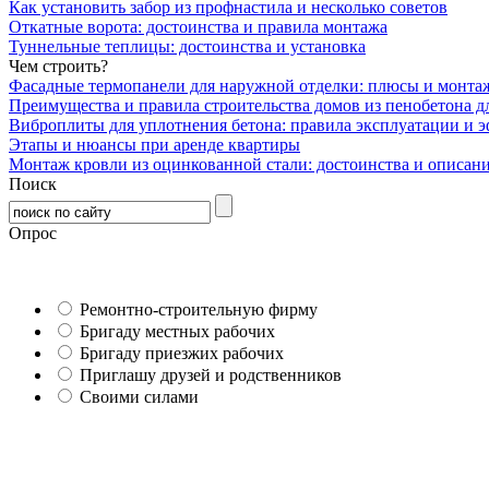
Как установить забор из профнастила и несколько советов
Откатные ворота: достоинства и правила монтажа
Туннельные теплицы: достоинства и установка
Чем строить?
Фасадные термопанели для наружной отделки: плюсы и монта
Преимущества и правила строительства домов из пенобетона д
Виброплиты для уплотнения бетона: правила эксплуатации и 
Этапы и нюансы при аренде квартиры
Монтаж кровли из оцинкованной стали: достоинства и описан
Поиск
Опрос
Ремонтно-строительную фирму
Бригаду местных рабочих
Бригаду приезжих рабочих
Приглашу друзей и родственников
Своими силами