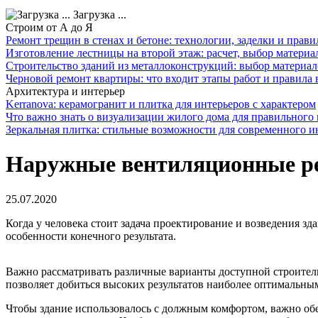
Загрузка ...
Строим от А до Я
Ремонт трещин в стенах и бетоне: технологии, заделки и прав
Изготовление лестницы на второй этаж: расчет, выбор материа
Строительство зданий из металлоконструкций: выбор материал
Черновой ремонт квартиры: что входит этапы работ и правила
Архитектура и интерьер
Kerranova: керамогранит и плитка для интерьеров с характером
Что важно знать о визуализации жилого дома для правильного
Зеркальная плитка: стильные возможности для современного и
Наружные вентиляционные р
25.07.2020
Когда у человека стоит задача проектирование и возведения з
особенности конечного результата.
Важно рассматривать различные варианты доступной строител
позволяет добиться высоких результатов наиболее оптимальны
Чтобы здание использовалось с должным комфортом, важно обе