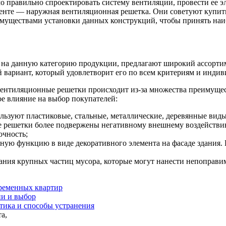
мо правильно спроектировать систему вентиляции, провести ее 
менте — наружная вентиляционная решетка. Они советуют купи
еимуществами установки данных конструкций, чтобы принять наи
 на данную категорию продукции, предлагают широкий ассортим
 вариант, который удовлетворит его по всем критериям и инди
нтиляционные решетки происходит из-за множества преимущест
ое влияние на выбор покупателей:
льзуют пластиковые, стальные, металлические, деревянные виды
е решетки более подвержены негативному внешнему воздействию
очность;
ьную функцию в виде декоративного элемента на фасаде здания.
ния крупных частиц мусора, которые могут нанести непоправим
временных квартир
ии и выбор
стика и способы устранения
а,