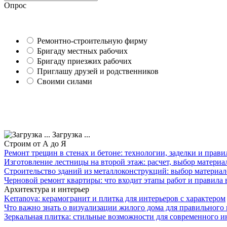
Опрос
Ремонтно-строительную фирму
Бригаду местных рабочих
Бригаду приезжих рабочих
Приглашу друзей и родственников
Своими силами
Загрузка ...
Строим от А до Я
Ремонт трещин в стенах и бетоне: технологии, заделки и прав
Изготовление лестницы на второй этаж: расчет, выбор материа
Строительство зданий из металлоконструкций: выбор материал
Черновой ремонт квартиры: что входит этапы работ и правила
Архитектура и интерьер
Kerranova: керамогранит и плитка для интерьеров с характером
Что важно знать о визуализации жилого дома для правильного
Зеркальная плитка: стильные возможности для современного и