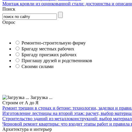
Монтаж кровли из оцинкованной стали: достоинства и описан
Поиск
Опрос
Ремонтно-строительную фирму
Бригаду местных рабочих
Бригаду приезжих рабочих
Приглашу друзей и родственников
Своими силами
Загрузка ...
Строим от А до Я
Ремонт трещин в стенах и бетоне: технологии, заделки и прав
Изготовление лестницы на второй этаж: расчет, выбор материа
Строительство зданий из металлоконструкций: выбор материал
Черновой ремонт квартиры: что входит этапы работ и правила
Архитектура и интерьер